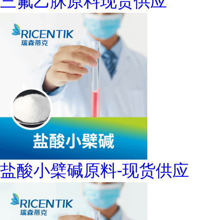
三氟乙脒原料现货供应
盐酸小檗碱原料-现货供应