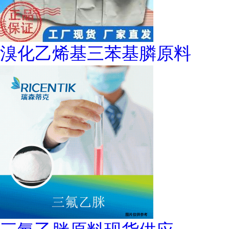
溴化乙烯基三苯基膦原料