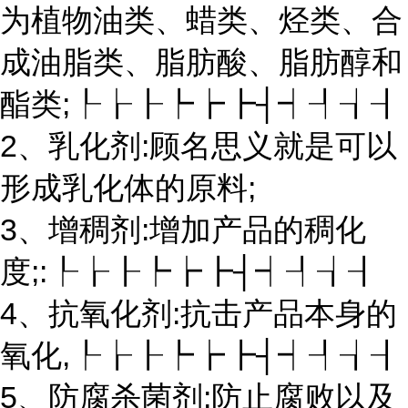
为植物油类、蜡类、烃类、合
成油脂类、脂肪酸、脂肪醇和
酯类;┞┟┠┡┢┣┤┥┦┧┨
2、乳化剂:顾名思义就是可以
形成乳化体的原料;
3、增稠剂:增加产品的稠化
度;:┞┟┠┡┢┣┤┥┦┧┨
4、抗氧化剂:抗击产品本身的
氧化,┞┟┠┡┢┣┤┥┦┧┨
5、防腐杀菌剂:防止腐败以及