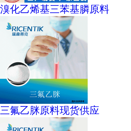
溴化乙烯基三苯基膦原料
三氟乙脒原料现货供应