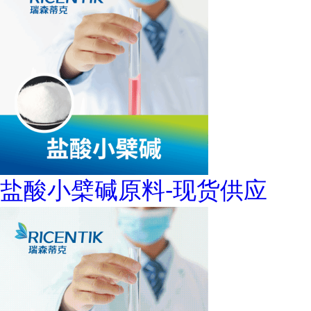
盐酸小檗碱原料-现货供应