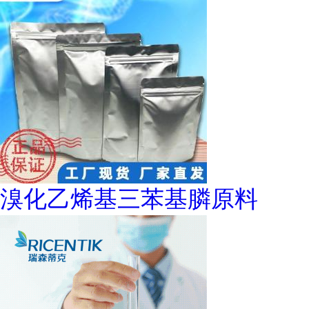
溴化乙烯基三苯基膦原料