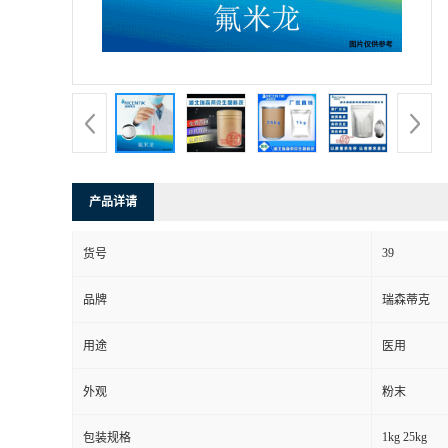
产品详请
39
货号
品牌
瑞森蒂克
用途
医用
外观
粉末
1kg 25kg
包装规格