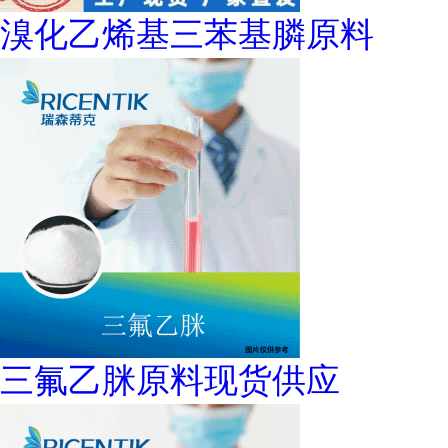
溴化乙烯基三苯基膦原料
三氟乙脒原料现货供应