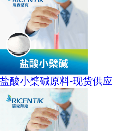
盐酸小檗碱原料-现货供应