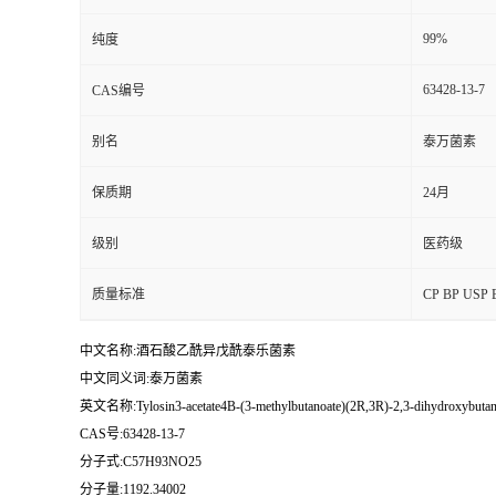
99%
纯度
63428-13-7
CAS编号
别名
泰万菌素
保质期
24月
级别
医药级
质量标准
CP BP U
中文名称:酒石酸乙酰异戊酰泰乐菌素
中文同义词:泰万菌素
英文名称:Tylosin3-acetate4B-(3-methylbutanoate)(2R,3R)-2,3-dihydroxybutan
CAS号:63428-13-7
分子式:C57H93NO25
分子量:1192.34002