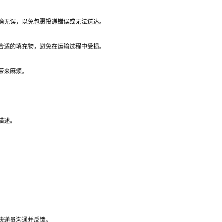
确无误，以免包裹投递错误或无法送达。
合适的填充物，避免在运输过程中受损。
带来麻烦。
描述。
快递员沟通并反馈。