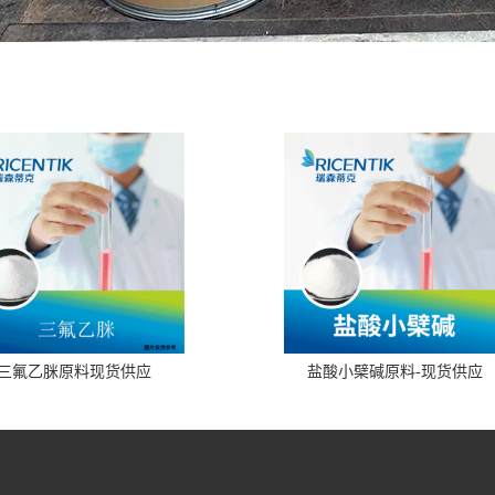
三氟乙脒原料现货供应
盐酸小檗碱原料-现货供应