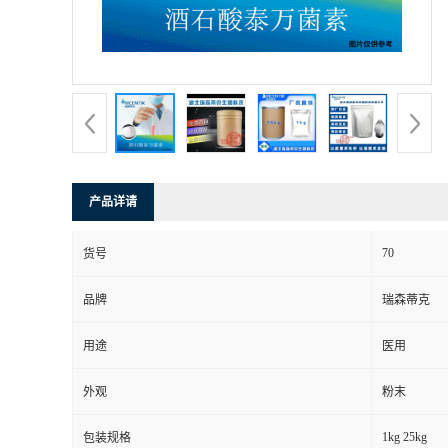
产品详请
70
货号
品牌
瑞森蒂克
用途
医用
外观
粉末
1kg 25kg
包装规格