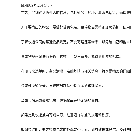
EINECS号:256-145-7
首先，仔细确认收件人的信息，包括姓名、地址、联系电话等，确保准
对于要寄出的物品，要做好妥善包装。易碎物品需特别加强防护，使用
了解快递公司的禁运物品规定，不要寄送违禁物品，以免给自己和他人
贵重物品建议进行保价，这样一旦发生意外，能得到相应的赔偿。
在填写快递单时，务必清晰、准确地填写相关信息，特别是物品的详细
保留好快递单号，方便随时跟踪查询包裹的运输状态。
当面与快递员交接包裹，确保物品完整无缺地交付。
如果是到快递点自寄或自取，注意遵守站点的规定和秩序。
收到快递时，要先检查包裹的外观是否完好，如有破损或异常，及时与