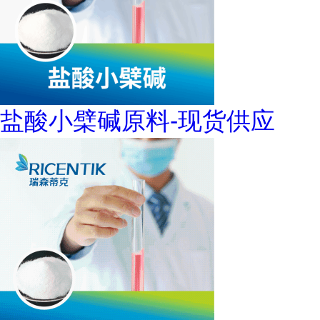
盐酸小檗碱原料-现货供应