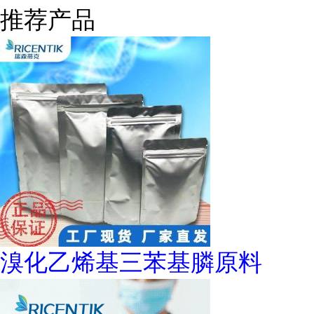
推荐产品
溴化乙烯基三苯基膦原料