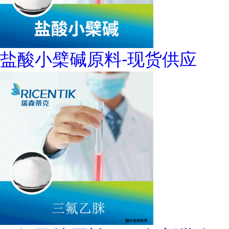
盐酸小檗碱原料-现货供应