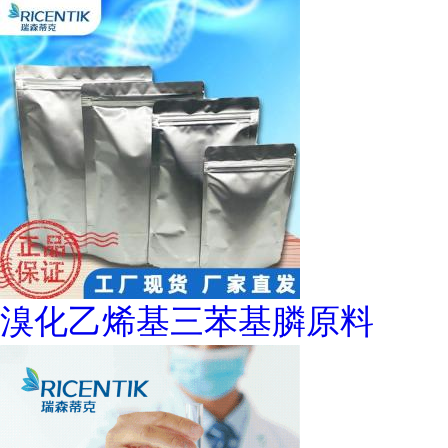
溴化乙烯基三苯基膦原料