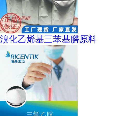
溴化乙烯基三苯基膦原料