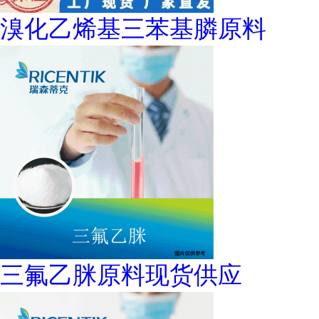
溴化乙烯基三苯基膦原料
三氟乙脒原料现货供应