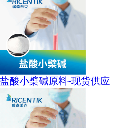
盐酸小檗碱原料-现货供应