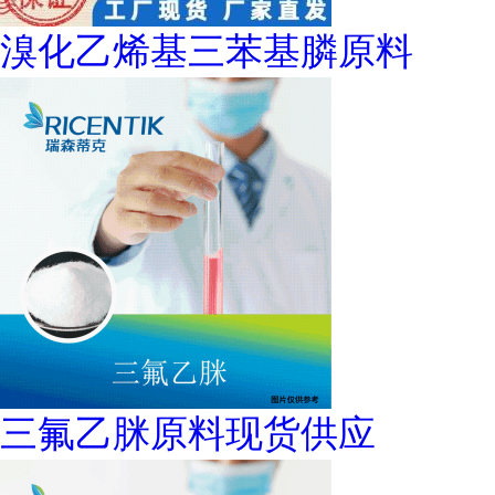
溴化乙烯基三苯基膦原料
三氟乙脒原料现货供应