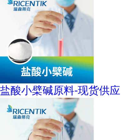
盐酸小檗碱原料-现货供应