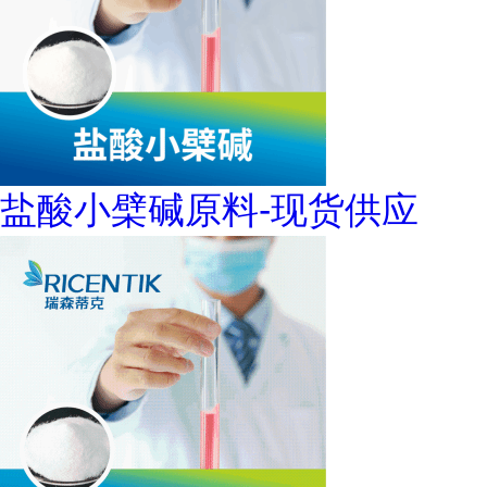
盐酸小檗碱原料-现货供应