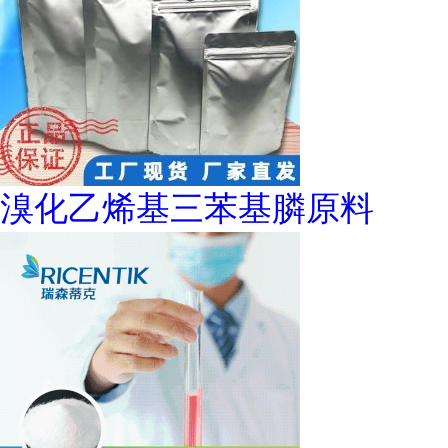
溴化乙烯基三苯基膦原料