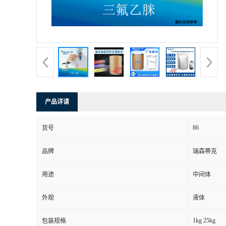
产品详请
86
货号
品牌
瑞森蒂克
用途
中间体
外观
液体
1kg 25kg
包装规格