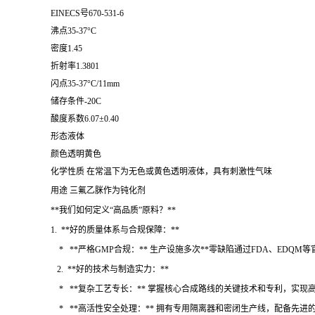
EINECS号670-531-6
沸点35-37°C
密度1.45
折射率1.3801
闪点35-37°C/11mm
储存条件-20C
酸度系数6.07±0.40
形态液体
颜色透明黄色
化学性质 在常温下为无色或黄色透明液体，具有刺激性气味
用途 三氟乙脒作为钝化剂
**我们如何定义“高品质”原料？**
1. **好的质量体系与合规保障：**
* **严格GMP合规：** 生产设施多次**零缺陷通过FDA、ED
2. **好的技术与制造实力：**
* **复杂工艺专长：** 掌握核心合成路线的关键技术和专利，实
* **高活性安全处理：** 拥有专用隔离器和密闭生产线，配备先进的环