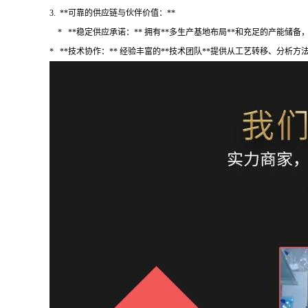
3. **可靠的供应链与伙伴价值：**
* **稳定供应承诺：** 拥有**多生产基地布局**和充足的产能储
* **技术协作：** 经验丰富的**技术团队**提供从工艺转移、分