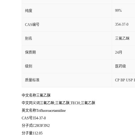
99%
纯度
354-37-0
CAS编号
别名
三氟乙眯
保质期
24月
级别
医药级
质量标准
CP BP U
中文名称三氟乙脒
中文同义词三氟乙眯;三氟乙脒,TECH;三氟乙脒
英文名称Trifluoroacetamidine
CAS号354-37-0
分子式C2H3F3N2
分子量112.05