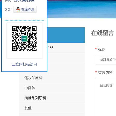
手机：
18571682260
Q Q：
在线留言
产品分类
瑞森蒂克主打产品
*
标题
兽用原料
二维码扫描访问
大化工
*
留言内容
化妆品原料
中间体
肉桂系列原料
其他