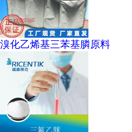
溴化乙烯基三苯基膦原料