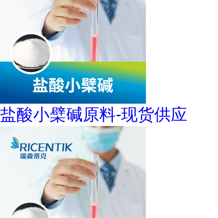
盐酸小檗碱原料-现货供应