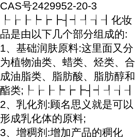
CAS号2429952-20-3
┞┟┠┡┢┣┤┥┦┧┨化妆
品是由以下几个部分组成的:
1、基础润肤原料:这里面又分
为植物油类、蜡类、烃类、合
成油脂类、脂肪酸、脂肪醇和
酯类;┞┟┠┡┢┣┤┥┦┧┨
2、乳化剂:顾名思义就是可以
形成乳化体的原料;
3、增稠剂:增加产品的稠化