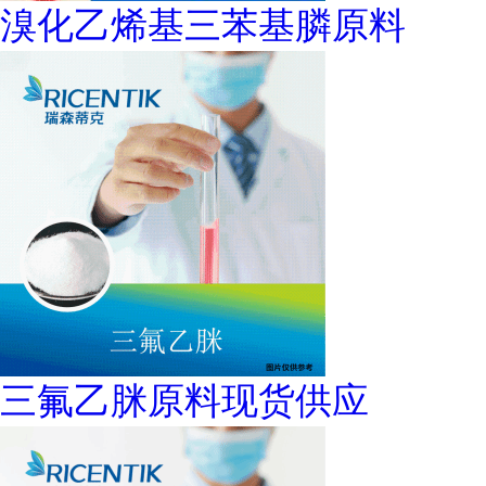
溴化乙烯基三苯基膦原料
三氟乙脒原料现货供应