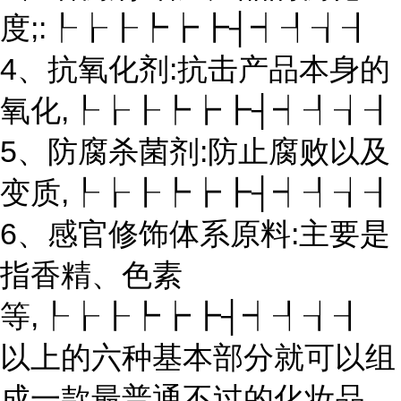
度;:┞┟┠┡┢┣┤┥┦┧┨
4、抗氧化剂:抗击产品本身的
氧化,┞┟┠┡┢┣┤┥┦┧┨
5、防腐杀菌剂:防止腐败以及
变质,┞┟┠┡┢┣┤┥┦┧┨
6、感官修饰体系原料:主要是
指香精、色素
等,┞┟┠┡┢┣┤┥┦┧┨
以上的六种基本部分就可以组
成一款最普通不过的化妆品，