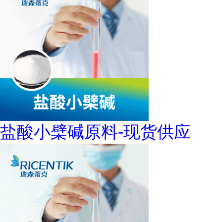
盐酸小檗碱原料-现货供应