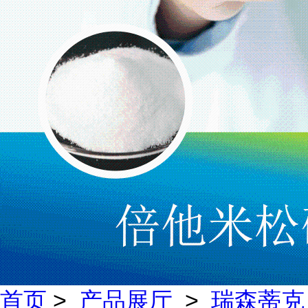
首页
>
产品展厅
>
瑞森蒂克