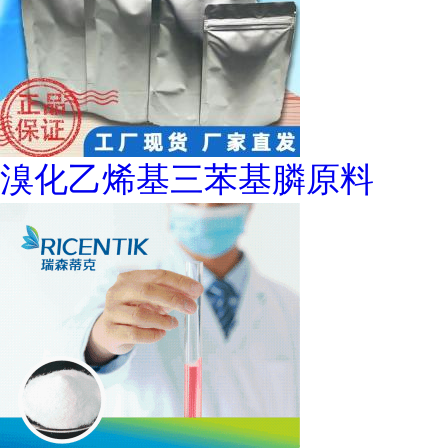
溴化乙烯基三苯基膦原料