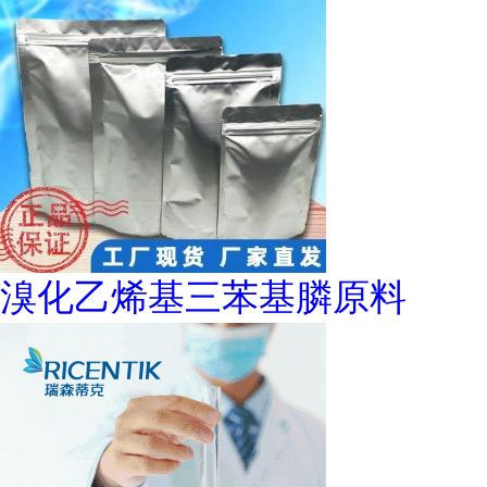
溴化乙烯基三苯基膦原料