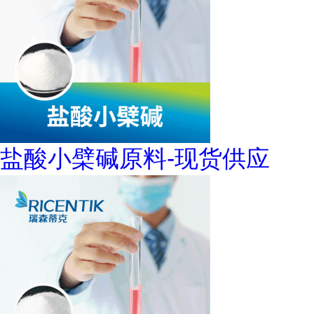
盐酸小檗碱原料-现货供应