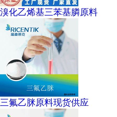
溴化乙烯基三苯基膦原料
三氟乙脒原料现货供应