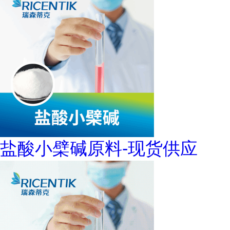
盐酸小檗碱原料-现货供应