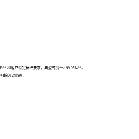
** 和客户特定标准要求。典型纯度**> 99.95%**。
生产扫除波动隐患。
。