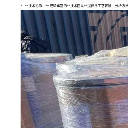
* **技术协作：** 经验丰富的**技术团队**提供从工艺转移、分