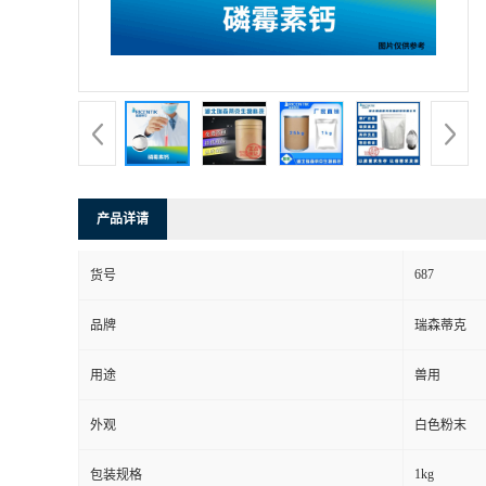
产品详请
687
货号
品牌
瑞森蒂克
用途
兽用
外观
白色粉末
1kg
包装规格