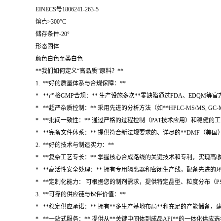
EINECS号1806241-263-5
熔点>300°C
储存条件-20°
形态固体
颜色白色至类白色
**我们如何定义“高品质”原料？**
1. **好的质量体系与合规保障：**
* **严格GMP合规：** 生产设施多次**零缺陷通过FDA、EDQ
* **超严杂质控制：** 采用先进的分析方法（如**HPLC-MS/MS, G
* **批间一致性：** 通过严格的过程控制（PAT技术应用）和稳健的
* **完备文件体系：** 提供符合新法规要求的、详尽的**DMF（美
2. **好的技术与制造实力：**
* **复杂工艺专长：** 掌握核心合成路线的关键技术和专利，实现
* **高活性安全处理：** 拥有专用隔离器和密闭生产线，配备先进的环境
* **定制化能力： 可根据您的制剂需求，提供特定晶型、粒度分布（
3. **可靠的供应链与伙伴价值：**
* **稳定供应承诺：** 拥有**多生产基地布局**和充足的产能储备
* **一站式服务：** 提供从**关键中间体到成品API**的一体化