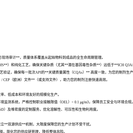
M等官方现场审计**，质量体系覆盖从起始物料到成品的全生命周期管理。
C-MS**）和纯化工艺，确保关键杂质（尤其**潜在基因毒性杂质**）远低于**ICH Q3A/B
工艺验证，确保每一批次API的**关键质量属性（CQAs）** 高度一致，为您的制剂
国）/ CEP（欧洲）文件**（或支持文件），助力您的制剂注册快速高效。
高收率、低成本和环境友好的规模化生产。
监测系统，严格控制职业接触限值（OEL）< 0.1 μg/m3，保障员工安全与环境合规
PSD）及堆密度的定制服务，优化溶解性、可压性和生物利用度。
，建立**双源供应**机制，大限度保障您的生产计划不受干扰。
供应选择，简化您的供应链管理，降低整体风险。