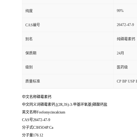
99%
纯度
26472-47-9
CAS编号
别名
纯磷霉素钙
保质期
24月
级别
医药级
质量标准
CP BP U
中文名称磷霉素钙
中文同义词磷霉素钙;[(2R,3S)-3-甲基环氧基]磷酸钙盐
英文名称Fosfomycincalcium
CAS号26472-47-9
分子式C3H5O4P.Ca
分子量176.12