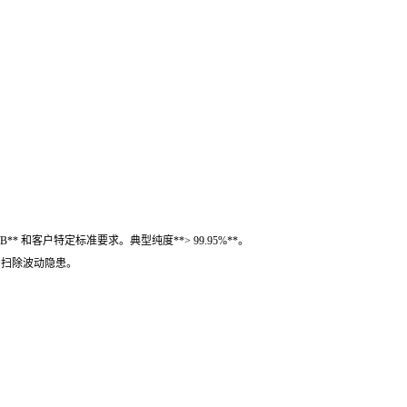
** 和客户特定标准要求。典型纯度**> 99.95%**。
生产扫除波动隐患。
。