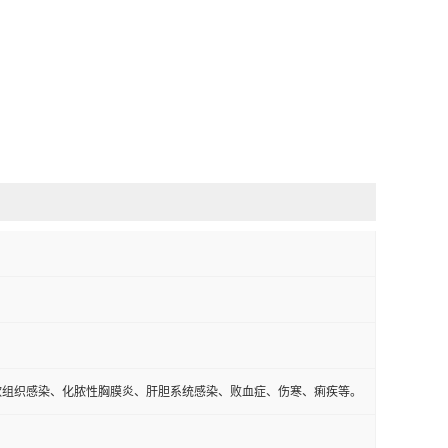
软组织感染、化脓性胸膜炎、肝胆系统感染、败血症、伤寒、痢疾等。