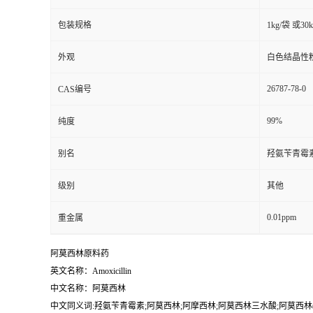
包装规格
1kg/袋 或3
外观
白色结晶性
26787-78-0
CAS编号
99%
纯度
别名
羟氨苄青霉素
级别
其他
0.01ppm
重金属
阿莫西林原料药
英文名称：Amoxicillin
中文名称：阿莫西林
中文同义词:羟氨苄青霉素;阿莫西林;阿摩西林;阿莫西林三水酸;阿莫西林(