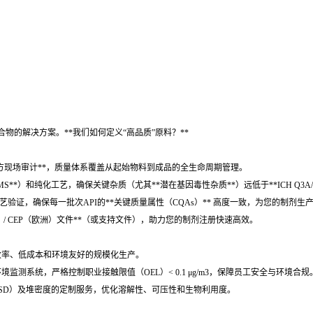
的解决方案。**我们如何定义“高品质”原料？**
M等官方现场审计**，质量体系覆盖从起始物料到成品的全生命周期管理。
C-MS**）和纯化工艺，确保关键杂质（尤其**潜在基因毒性杂质**）远低于**ICH Q3A/B
工艺验证，确保每一批次API的**关键质量属性（CQAs）** 高度一致，为您的制剂
国）/ CEP（欧洲）文件**（或支持文件），助力您的制剂注册快速高效。
高收率、低成本和环境友好的规模化生产。
监测系统，严格控制职业接触限值（OEL）< 0.1 μg/m3，保障员工安全与环境合规
PSD）及堆密度的定制服务，优化溶解性、可压性和生物利用度。