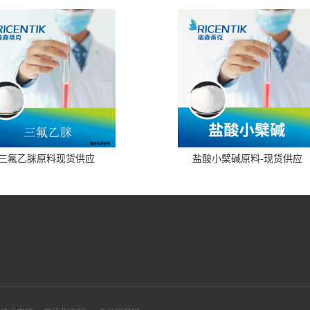
三氟乙脒原料现货供应
盐酸小檗碱原料-现货供应