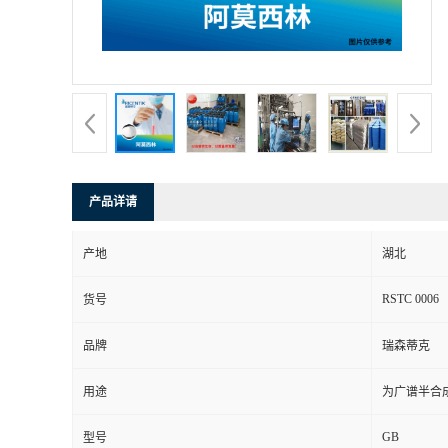
产品详请
产地
湖北
RSTC 0006
货号
品牌
瑞森蒂克
用途
为广谱半合
GB
型号