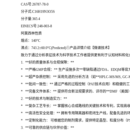
CAS号:26787-78-0
分子式:C16H19N3O5S
分子量:365.4
EINECS号:248-003-8
阿莫西林性质
熔点：140°C
沸点：743.2±60.0°C(Predicted)①产品详情介绍【微谱技术】
致力于通过分析表征技术为科学技术工作者提供更有利于认知材料和化合物
1. **好的质量体系与合规保障：**
* **严格GMP合规：** 生产设施多次**零缺陷通过FDA、EDQ
* **超严杂质控制：** 采用先进的分析方法（如**HPLC-MS/MS, G
* **批间一致性：** 通过严格的过程控制（PAT技术应用）和稳健的
* **完备文件体系：** 提供符合新法规要求的、详尽的**DMF（美
2. **好的技术与制造实力：**
* **复杂工艺专长：** 掌握核心合成路线的关键技术和专利，实现
* **高活性安全处理：** 拥有专用隔离器和密闭生产线，配备先进的环境
* **定制化能力： 可根据您的制剂需求，提供特定晶型、粒度分布（
3. **可靠的供应链与伙伴价值：**