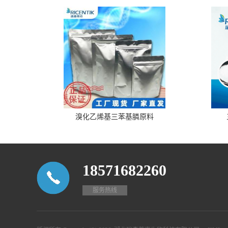
溴化乙烯基三苯基膦原料
18571682260
服务热线