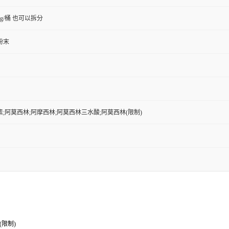
0kg/桶 也可以拆分
粉末
;阿莫西林;阿摩西林;阿莫西林三水酸;阿莫西林(限制)
限制)