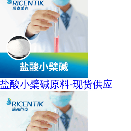
盐酸小檗碱原料-现货供应