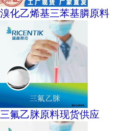
溴化乙烯基三苯基膦原料
三氟乙脒原料现货供应