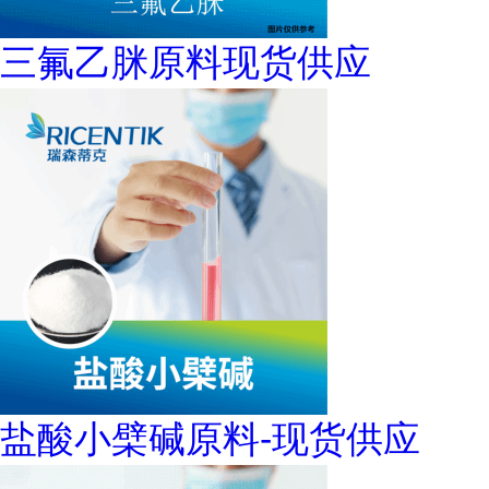
三氟乙脒原料现货供应
盐酸小檗碱原料-现货供应