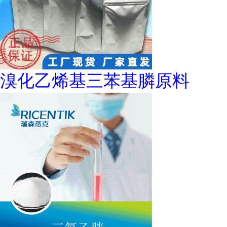
溴化乙烯基三苯基膦原料