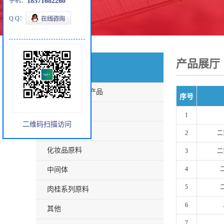
手机：
18571682260
Q Q：
产品展厅
产品分类
瑞森蒂克主打产品
序号
兽用原料
1
二维码扫描访问
大化工
2
二
化妆品原料
3
二
4
中间体
5
肉桂系列原料
6
其他
7