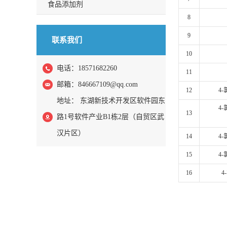
食品添加剂
8
9
联系我们
10
电话：18571682260
11
邮箱：
846667109@qq.com
12
4
地址： 东湖新技术开发区软件园东
4-
13
路1号软件产业B1栋2层（自贸区武
汉片区）
14
4
15
4
16
4